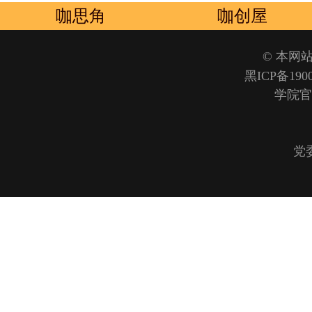
咖思角
咖创屋
© 本网站
黑ICP备190
学院官方微
党委