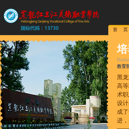
首 页
培
Heilo
教育
黑龙
高等
术职
设计
成了
进，